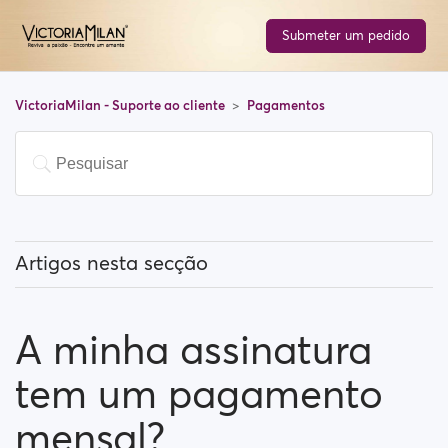
Submeter um pedido
VictoriaMilan - Suporte ao cliente
Pagamentos
Artigos nesta secção
Tenho que pagar para usar o site?
A minha assinatura
Como posso atualizar a minha conta?
tem um pagamento
Que métodos de pagamento posso usar?
mensal?