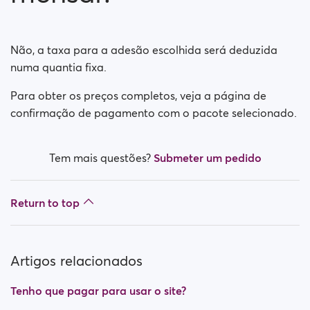
O meu pagamento é seguro?
A minha assinatura tem um pagamento mensal?
Não, a taxa para a adesão escolhida será deduzida
numa quantia fixa.
Como desativo a renovação automática?
Para obter os preços completos, veja a página de
Teve algum problema enquanto tentou adquirir uma
confirmação de pagamento com o pacote selecionado.
assinatura?
Como solicito um reembolso?
Tem mais questões?
Submeter um pedido
Não consigo pagar / O cartão foi rejeitado
Return to top
Pago, mas não obteve prêmio (Neteller / ApplePay /
GooglePay)
Artigos relacionados
Como cancelar a assinatura em caso de pagamento
da Apple
Tenho que pagar para usar o site?